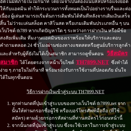
อัตโนมัติภายในไม่กี่นาที โดยไม่จำเป็นต้องแนบสลิปหรือแจ้งยอด
ให้กับแอดมิน ทำให้กระบวนการทั้งหมดเป็นไปอย่างราบรื่นและต่อ
เนื่อง ผู้เล่นสามารถเริ่มต้นการเดิมพันได้ทันทีหลังจากเติมเงินเสร็จ
สิ้น ไม่ว่าจะเล่นสล็อต คาสิโนสด หรือเกมเดิมพันประเภทอื่น ๆ บน
เว็บไซต์ th789 หากเกิดปัญหาใด ๆ ระหว่างการฝากเงิน หรือมีข้อ
สงสัยเพิ่มเติม ทีมงานแอดมินของเราพร้อมให้บริการและตอบ
คำถามตลอด 24 ชั่วโมงผ่านช่องทางแชตสดหรือศูนย์บริการลูกค้า
วิธีสมัคร
และสำหรับผู้ที่ยังไม่ได้เป็นสมาชิก สามารถดูขั้นตอน
สมาชิก
TH7899.NET
ได้โดยตรงจากหน้าเว็บไซต์
ซึ่งทำได้
ง่าย ๆ ภายในไม่กี่นาที พร้อมรองรับการใช้งานที่ปลอดภัย มั่นใจ
ได้ในทุกขั้นตอน
วิธีการฝากเงินเข้าสู่ระบบ TH7899.NET
ทุกท่านกดที่ปุ่มเข้าสู่ระบบของทางเว็บไซต์ th7899.net จาก
นั้นให้ท่านกรอกชื่อผู้ใช้ หรือเบอร์โทรศัพท์มือถือ (ที่ใช้
สมัคร) ตามด้วยกรอกรหัสผ่านที่ท่านสมัครไว้ก่อนหน้านี้
จากนั้นกดที่ปุ่มเข้าสู่ระบบ ซึ่งจะใช้เวลาในการเข้าสู่ระบบ